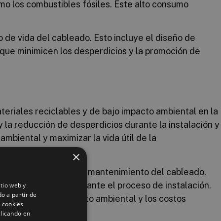
mo los combustibles fósiles. Este alto consumo
 de vida del cableado. Esto incluye el diseño de
 que minimicen los desperdicios y la promoción de
ateriales reciclables y de bajo impacto ambiental en la
 la reducción de desperdicios durante la instalación y
mbiental y maximizar la vida útil de la
×
nte la instalación y el mantenimiento del cableado.
cio de materiales durante el proceso de instalación.
itio web y
o a partir de
ir a reducir el impacto ambiental y los costos
s cookies
clicando en