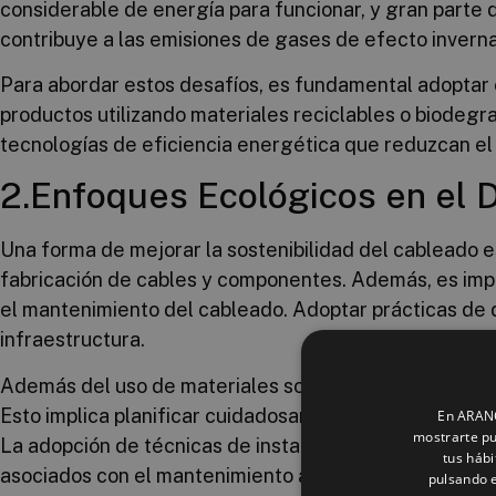
considerable de energía para funcionar, y gran parte 
contribuye a las emisiones de gases de efecto inverna
Para abordar estos desafíos, es fundamental adoptar e
productos utilizando materiales reciclables o biodegr
tecnologías de eficiencia energética que reduzcan el
2.Enfoques Ecológicos en el 
Una forma de mejorar la sostenibilidad del cableado es
fabricación de cables y componentes. Además, es impor
el mantenimiento del cableado. Adoptar prácticas de d
infraestructura.
Además del uso de materiales sostenibles, es esencial
Esto implica planificar cuidadosamente la cantidad y t
En ARANCA
mostrarte pu
La adopción de técnicas de instalación eficientes como
tus hábi
asociados con el mantenimiento a largo plazo.🔄
pulsando e