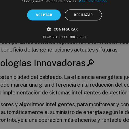
"Configurar". Política de cookies.
Más información
ación de la vida útil del cableado. Al diseñar sistema
dad de reemplazos frecuentes. Esto no solo reduce el 
ACEPTAR
RECHAZAR
sminuye la generación de residuos electrónicos.
CONFIGURAR
n el cableado no solo contribuye a minimizar el impact
POWERED BY COOKIESCRIPT
l tiempo. Estas acciones representan una inversión haci
beneficio de las generaciones actuales y futuras.
nologías Innovadoras🔎
ostenibilidad del cableado. La eficiencia energética j
uede marcar una gran diferencia en la reducción del 
a implementación de sistemas inteligentes de gestión
sores y algoritmos inteligentes, para monitorear y co
do automáticamente el suministro de energía según la 
contribuye a una operación más eficiente y rentable de 