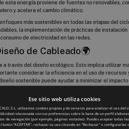
de esta energía proviene de fuentes no renovables, co
dero y acelera el cambio climático.
nfoques más sostenibles en todas las etapas del ciclo
adables, la implementación de prácticas de instalación
 consumo de electricidad en las redes.
Diseño de Cableado🌍
 a través del diseño ecológico. Esto implica utilizar m
tante considerar la eficiencia en el uso de recursos y
iseño sostenible puede ayudar a minimizar el impacto a
Ese sitio web utiliza cookies
 enfocarse en la eficiencia en el uso de recursos dura
ipo de cableado necesario, minimizando así el desperdi
LO, S.L. utilizamos cookies propias y de terceros para analizar el uso del s
blicidad relacionada con tus preferencias sobre la base de un perfil elaborad
 la consolidación de rutas de cableado, puede contribu
tos de navegación (por ejemplo, páginas visitadas). Puedes aceptar todas la
l botón “ACEPTAR", rechazar su uso clicando en "Rechazar" o configurarlas 