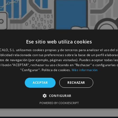
Ese sitio web utiliza cookies
LO, S.L. utilizamos cookies propias y de terceros para analizar el uso del s
blicidad relacionada con tus preferencias sobre la base de un perfil elaborad
tos de navegación (por ejemplo, páginas visitadas). Puedes aceptar todas la
l botón “ACEPTAR", rechazar su uso clicando en "Rechazar" o configurarlas 
"Configurar". Política de cookies.
Más información
ACEPTAR
RECHAZAR
de la tecnología y las comunicaciones se erigen como pilar
 adquiere una relevancia sin precedentes. De nada sirve con
CONFIGURAR
ta la información no está a la altura. Es aquí donde el cabl
tando las bases para una red de comunicaciones por cable s
POWERED BY COOKIESCRIPT