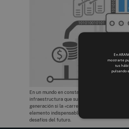
En ARANCA
mostrarte pu
tus hábi
pulsando e
En un mundo en constante transformación, don
infraestructura que sustenta el flujo de datos
generación si la «carretera» por la que transi
elemento indispensable para las empresas, sen
desafíos del futuro.