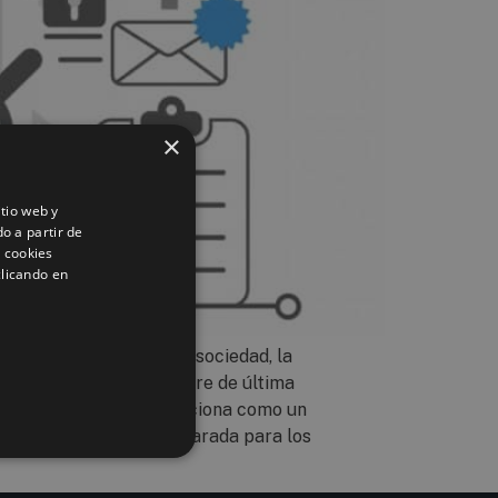
×
itio web y
o a partir de
s cookies
clicando en
es fundamentales de la sociedad, la
tar con equipos y software de última
eado estructurado se posiciona como un
ólida, eficiente y preparada para los